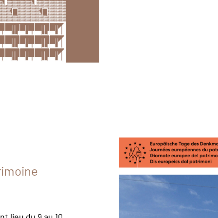
rimoine
 lieu du 9 au 10