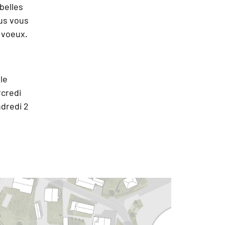
belles
ous vous
 voeux.
le
credi
dredi 2